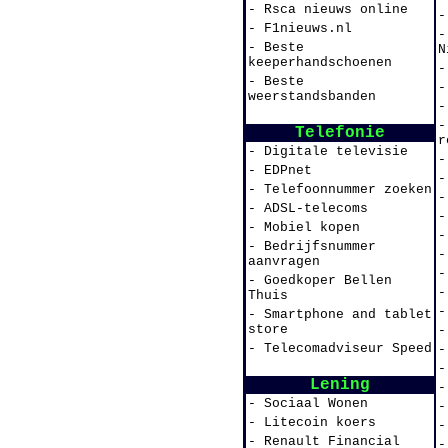
- Rsca nieuws online
-
- F1nieuws.nl
-
- Beste
N
keeperhandschoenen
-
- Beste
-
weerstandsbanden
-
-
Telefonie
r
- Digitale televisie
-
- EDPnet
-
- Telefoonnummer zoeken
-
- ADSL-telecoms
-
- Mobiel kopen
-
- Bedrijfsnummer
-
aanvragen
-
- Goedkoper Bellen
-
Thuis
-
- Smartphone and tablet
store
-
- Telecomadviseur Speed
-
-
Lening
-
- Sociaal Wonen
-
- Litecoin koers
-
- Renault Financial
-