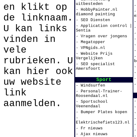
uitbesteden
en klikt op
-
- HobbyPainter.nl
-
diamond painting
de linknaam.
e
- SEO Diensten
-
U kan links
- Application control |
-
Sentia
-
vinden in
- Vragen over jongens
-
- Megatopper
-
vele
- VPNgids.nl
-
- Website Prijs
-
rubrieken. U
Vergelijken
b
- SEO specialist
-
kan hier ook
Amersfoort
-
-
uw website
Sport
-
- Windsurfen
link
- Personal-Trainer-
Roosendaal.nl
aanmelden.
-
- Sportschool
Veenendaal
-
- Bumper Plates kopen
-
-
-
Elektrischefiets123.nl
-
- Fr nieuws
-
- Ajax nieuws
-