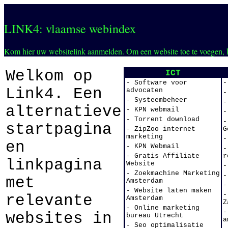
LINK4: vlaamse webindex
Kom hier uw websitelink aanmelden. Om een website toe te voegen, 
Welkom op
ICT
- Software voor
-
Link4. Een
advocaten
-
- Systeembeheer
-
alternatieve
- KPN webmail
-
- Torrent download
-
startpagina
- ZipZoo internet
G
marketing
-
en
- KPN Webmail
-
- Gratis Affiliate
r
linkpagina
Website
-
- Zoekmachine Marketing
-
met
Amsterdam
-
- Website laten maken
-
relevante
Amsterdam
Z
- Online marketing
-
websites in
bureau Utrecht
a
- Seo optimalisatie