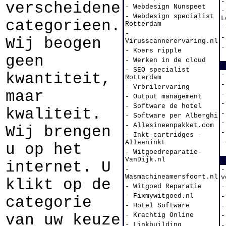
-
verscheidene
- Webdesign Nunspeet
-
- Webdesign specialist
L
categorieen.
Rotterdam
-
-
-
Wij beogen
Virusscannerervaring.nl
-
- Koers ripple
geen
- Werken in de cloud
- SEO specialist
kwantiteit,
-
Rotterdam
-
- Vrbrilervaring
maar
-
- Output management
-
- Software de hotel
kwaliteit.
-
- Software per Alberghi
-
- Allesineenpakket.com
Wij brengen
-
- Inkt-cartridges -
-
Alleeninkt
u op het
- Witgoedreparatie-
VanDijk.nl
internet. U
-
-
Wasmachineamersfoort.nl
v
klikt op de
- Witgoed Reparatie
-
- Fixmywitgoed.nl
-
categorie
- Hotel Software
-
van uw keuze
- Krachtig Online
-
- Linkbuilding
-