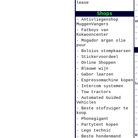
lease
-
-
Shops
-
- Antivliegenshop
w
MuggenVangers
-
- Fatboys van
-
Kokwooncenter
-
- Mogador argan olie
puur
- Bolsius stompkaarsen
-
- Stickervoordeel
-
- Online Shoppen
-
- Blauwe wijn
-
- Gabor laarzen
-
- Espressomachine kopen
h
- Intercom systemen
-
- Tow tractors
-
- Automated Guided
-
Vehicles
-
- Beste stofzuiger te
koop
-
- Phonegigant
-
- Partytent kopen
-
- Lego technic
-
W
- Beste hondenmand