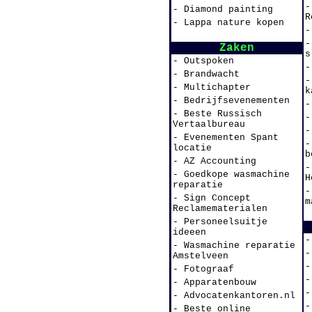
-
- Diamond painting
R
- Lappa nature kopen
-
-
Zaken
s
- Outspoken
-
- Brandwacht
-
- Multichapter
k
- Bedrijfsevenementen
-
- Beste Russisch
-
Vertaalbureau
-
- Evenementen Spant
-
locatie
b
- AZ Accounting
-
- Goedkope wasmachine
H
reparatie
-
- Sign Concept
m
Reclamematerialen
- Personeelsuitje
ideeen
-
- Wasmachine reparatie
-
Amstelveen
-
- Fotograaf
-
- Apparatenbouw
-
- Advocatenkantoren.nl
-
- Beste online